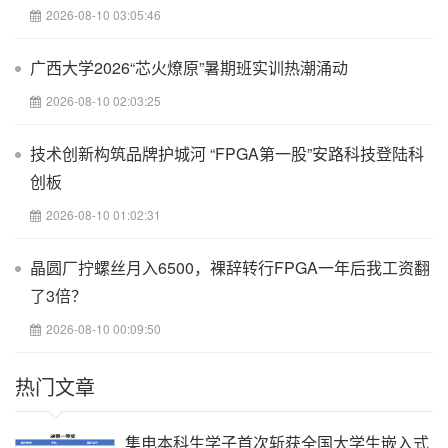
2026-08-10 03:05:46
23
2012年世界无线电通信会议在日内瓦召开;安全与电磁兼容;2012年
广西大学2026“芯火燎原”暑期班实训热潮涌动
01期
2026-08-10 02:03:25
24
无线电通信;电子科技文摘;2006年04期
技术创新构筑品牌护城河 “FPGA第一股”安路科技登陆科
25
创板
无线电通信;电子科技文摘;2006年07期
2026-08-10 01:02:31
26
华莉英小学生参加业余电台活动的探索;上海教育科研;2000年02期
晶圆厂拧螺丝月入6500，裸辞转行FPGA一年后我工资翻
了3倍？
27
徐儒业余无线电通信介绍;现代通信;1998年07期
2026-08-10 00:09:50
28
热门文章
陈森锦;移动无线电通信在中国;电子产品世界;1993年10期
29
集电本科生学子首次斩获全国大学生嵌入式