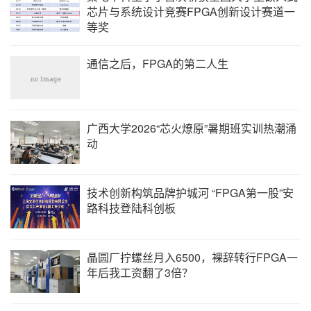
史世平;军用无线电通信的发展动向;军事通信技术;1982年01期
芯片与系统设计竞赛FPGA创新设计赛道一
等奖
30
董志菊;叶树选;ANSI/CAN/UL 2524标准浅析;质量与认证;2021年07
通信之后，FPGA的第二人生
期
中国重要会议论文全文数据库
前10条
广西大学2026“芯火燎原”暑期班实训热潮涌
赖幸君;无线电通信秩序优化管理的对策分析;2013全国无线及移动通
动
信学术大会论文集（上）;2013年
胡云权;李泽;陈文汉;高层建筑对无线电通信的影响及对策;四川省通
信学会2010年学术年会论文集;2010年
技术创新构筑品牌护城河 “FPGA第一股”安
付莉;雷斌;张学平;重大活动无线电通信频谱保障的思考;频谱管理与
路科技登陆科创板
监测系统建设研讨会论文集;2011年
赵宏颖;方尔正;李冬方;波浪运动对浮标无线电通信的影响分析;中国
声学学会水声学分会2011年全国水声学
学术会议
论文集;2011年
晶圆厂拧螺丝月入6500，裸辞转行FPGA一
张荣;陈文汉;李贵明;郭技武;为赢得高技术条件下的作战胜利必须加
年后我工资翻了3倍？
强无线电通信建设;四川省通信学会2005年学术年会论文集;2005年
李竟铭;何浪;朱虹;马丽萍;石楠;基于物联网的无线电作弊信号发现与