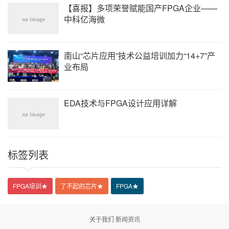
定位系统;物联网与无线通信-2017年全国物联网技术与应用大会和
【喜报】多项荣誉赋能国产FPGA企业——
2017年全国无线电应用与管理学术会议论文集;2017年
中科亿海微
谢芳;杨胜荣;技术与社会的相互建构:技术的社会具身探析;云南省第
1-3届科学技术哲学与科学技术史研究生论坛优秀论文集;2014年
南山“芯片应用”技术公益培训加力“14+7”产
郑清;孙爻;一起传导干扰案例的分析;内蒙古通信学会2005年年会论
文集;2005年
业布局
赵增福;论医护职业裁量权的伦理约束;山东省医学伦理学学会第六届
学术年会文集;2008年
EDA技术与FPGA设计应用详解
10
杨虎涛;冯鹏程;从自动化到智能化:美国资本有机构成变动的历史及趋
势——一个演化经济学与政治经济学的综合解释;外国经济学说与中
国研究报告（2019）;2019年
标签列表
中国博士学位论文全文数据库
前1条
FPGA培训
★
了不起的芯片
★
FPGA
★
吕婷婷;宽带脉冲无线电通信关键技术及应用研究;中国海洋大学;年
中国硕士学位论文全文数据库
关于我们
新闻资讯
前15条