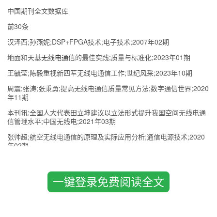
中国期刊全文数据库
前30条
汉泽西;孙燕妮;DSP+FPGA技术;电子技术;2007年02期
地面和天基
无线电通信
的最佳实践;质量与标准化;2023年01期
王毓莹;陈毅重视新四军无线电通信工作;世纪风采;2023年10期
周震;张涛;张秉勇;提高无线电通信质量常见方法;数字通信世界;2020
年11期
本刊讯;全国人大代表田立坤建议以立法形式提升我国空间无线电通
信管理水平;中国无线电;2021年03期
张帅超;航空无线电通信的原理及实际应用分析;通信电源技术;2020
年02期
刘堂伟;提升无线电通信质量的技术研究;中国新通信;2017年24期
曹岩;无线电通信发展与创新分析;中国新通信;2018年21期
一键登录免费阅读全文
张沧庆;赵文明;康自明;微波无线电通信与特性计算的测量分析;通讯
世界;2017年08期
10