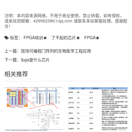
朱刚;无线电通信网络中的不安全因素;中国新通信;2013年08期
注明：本内容来源网络，不用于商业使用，禁止转载，如有侵权，
11
请来信到邮箱：429562386ⓐqq.com 或联系本站客服处理，感谢配
合！
刘佩奇;王培元;郝国斌;提高短波无线电通信质量的方法;黑龙江科技
信息;2009年33期
标签：
FPGA培训
★
了不起的芯片
★
FPGA
★
12
上一篇：
现场可编程门阵列的生物医学工程应用
曾晨英;红军无线电通信队在江西宁都小布诞生;党史文苑;2007年11
期
下一篇：
fpga是什么芯片
13
相关推荐
无线电通信;电子科技文摘;2000年10期
14
杜民谈谈无线电通信中的呼号管理;中国无线电管理;1996年05期
15
宋于卿研究中的无线电通信标准;电子机械工程;1994年04期
16