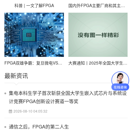
董为;要重视无线电通信在银行的应用;金融理论与实践;1985年04期
科普 | 一文了解FPGA
国内外FPGA主要厂商和其主要芯片代表汇总
17
谷玉翠;地下无线电通信;传输线技术;1982年04期
18
刘佳;关于无线电通信中的同址干扰问题;数字通信世界;2017年10期
19
谢家宴;郑垚;无线电通信中短波的特点与作用研究;通讯世界;2018年
10期
FPGA双雄争霸：复旦微电VS紫光国微，技术路线谁更硬核？
大赛通知丨2025年全国大学生嵌入式芯片与系统设计竞赛FPGA创新设计赛道报名通知
20
最新资讯
邸珩烨;近场无线电通信多普勒衰减抑制优化仿真研究;智能计算机与
应用;2016年02期
集电本科生学子首次斩获全国大学生嵌入式芯片与系统设
21
计竞赛FPGA创新设计赛道一等奖
孟宪全;浅析无线电通信配件的发展方向;中国新通信;2014年14期
2026-08-10 04:05:32
22
张虹;诺贝尔物理奖获得者泰勒:无线电通信应为全人类造福;中国无线
通信之后，FPGA的第二人生
电;2012年02期