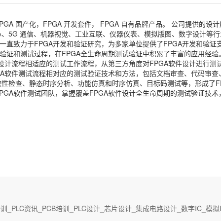
PGA 国产化，FPGA 开发套件， FPGA 自有品牌产品。 公司提供的设
、5G 通信、机器视觉、工业互联、仪器仪表、模拟版图、数字设计等行
一直致力于FPGA开发和验证研究，为多家单位提供了FPGA开发和验证
计验证和测试过程，在FPGA全生命周期测试验证中积累了丰富的应用经验
件设计流程相适应的测试工作流程，从第三方角度对FPGA软件设计进行测
PGA软件测试流程相对应的测试验证技术和方法，包括文档审查、代码审查
性检查、静态时序分析、功能仿真和时序仿真、目标码测试等，形成了FP
PGA软件测试团队，掌握覆盖FPGA软件设计全生命周期的测试验证技术
C培训_PLC资讯_PCB培训_PLC设计_芯片设计_集成电路设计_数字IC_模拟