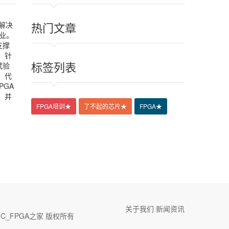
计解决
热门文章
业。
支撑
。针
标签列表
试验
、代
GA
，并
FPGA培训
★
了不起的芯片
★
FPGA
★
关于我们
新闻资讯
IC_FPGA之家 版权所有