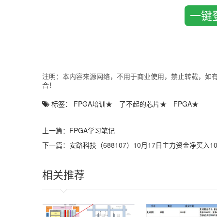
一键
事实也的确如此。最初，FPGA只是用于胶合逻辑(Glue
器，FPGA真正地从配角变成了主角。在以闪电般速度发展
一个
可编程逻辑
芯片”的理想正成为现实。
1985年，Xilinx公司推出的全球第一款FPGA产品XC2
体管，门数量不超过1000个。22年后的2007年，FPGA业界
量已经达到千万级，晶体管个数更是超过10亿个。一路走来，
艺、2002年采用130nm工艺，2003年采用90nm工艺，20
注明：本内容来源网络，不用于商业使用，禁止转载，如有侵权
合！
在上世纪80年代中期，可编程器件从任何意义上来讲都不是
右就出现了，但是一直被认为速度慢，难以使用。1980年
标签：
FPGA培训
★
了不起的芯片
★
FPGA
★
限的触发器和查找表实现能力。PAL被视为小规模/中等
说仍然是陌生和具有风险的。20世纪80年代在“megaPAL
重的缺陷，限制了它的广泛应用。
上一篇：
FPGA学习笔记
然而，Xilinx公司创始人之一——FPGA的发明者Ros
下一篇：
安路科技（688107）10月17日主力资金净买入10
具有吸引力的特性。也许最初只能用于原型设计，但是未来可
郑馨南所言，随着技术的不断发展，FPGA由配角到主角，
限量生产应用再到大批量生产应用的发展历程。从技术上
相关推荐
理、高速串行和其他高端技术，从而被应用到更多的领域。
构建容量更大、速度更快和价格更低的FPGA，让客户能直接享
脉络。
当1991年Xilinx公司推出其第三代FPGA产品——XC4
0.7μm工艺，FPGA开始被制造商认为是可以用于制造