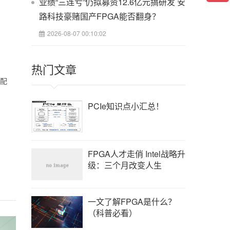
业绩“三连亏”仍拟募资12.6亿元搞研发 安
式处理
路科技豪赌国产FPGA能否翻身？
将有
2026-08-07 00:10:02
0个晶
其门数
热门文章
m工
谢配
0年左
提供有
PCIe知识点小汇总！
人来
有严
都是
FPGA人才走俏 Intel战略升
董事
级：三个月改变人生
用到
式处
，即
发展
一文了解FPGA是什么？
（科普必看）
采用
试能