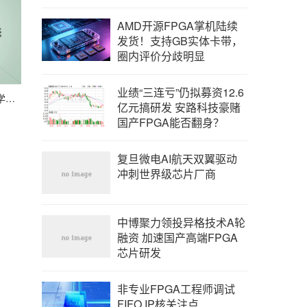
可阻
AMD开源FPGA掌机陆续
发货！支持GB实体卡带，
芯片解
圈内评价分歧明显
低成本
司合计
业绩“三连亏”仍拟募资12.6
大赛通知丨2025年全国大学生嵌入式芯片与系统设计竞赛FPGA创新设计赛道报名通知
场在
亿元搞研发 安路科技豪赌
均增
国产FPGA能否翻身？
放慢前
复旦微电AI航天双翼驱动
C和
冲刺世界级芯片厂商
比，
对产品
的相对
LD
中博聚力领投异格技术A轮
。
融资 加速国产高端FPGA
将少
芯片研发
扩展
非专业FPGA工程师调试
为珍
FIFO IP核关注点
从而