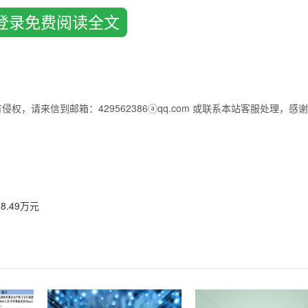
登录免费阅读全文
Logic)，从胶合逻辑到算法逻辑再到数字信号处理、高速串行收发器和嵌入
的
半导体产业
里，22年足够改变一切。“在未来十年内每一个电子设备都
064怎么看都像是一只“丑小鸭”——采用2μm工艺，包含64个逻辑模块和8500
双雄Xilinx和Altera公司纷纷推出了采用最新65nm工艺的FPGA产品，
FPGA在不断地紧跟并推动着半导体工艺的进步——2001年采用150n
06年采用65nm工艺。
，请来信到邮箱：429562386ⓐqq.com 或联系本站客服处理，感
当时的主流，虽然其并不是一个新的概念。可编程逻辑阵列(PLA)在197
之后，可配置可编程逻辑阵列(PAL)开始出现，可以使用原始的软件工具
规模集成胶合逻辑的替代选择被逐步接受，但是当时可编程能力对于大多数
”方面的尝试使这一情况更加严重，因为“megaPAL”在功耗和工艺扩展方面
sFreeman认为，对于许多应用来说，如果实施得当的话，灵活性和可定制能力
8.49万元
能代替更广泛意义上的定制芯片。事实上，正如Xilinx公司亚太区营销
很多系统设计都是以FPGA为中心来设计的。FPGA走过了从初期开发应
来说，最初只是逻辑器件，现在强调平台概念，加入数字信号处理、嵌入
“过去20年来，PLD产品的终极目标一直瞄准速度、成本和密度三个指标
用。”Actel司总裁兼首席执行官JohnEast如此总结可编程逻辑产业的
000系列时，人们开始认真考虑可编程技术了。XC4003包含44万个晶体管，
工艺开发测试过程的良好工具。事实证明，FPGA可为制造工业提供优异的测