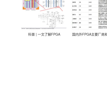
力，FPGA开始用来代替原先存储器所扮演的用来验证每
挡了。最新工艺的采用为FPGA产业的发展提供了机遇。
Actel公司相信，Flash将继续成为FPGA产业中重要
决方案中，因此能提供高成本效益，而且处于有利的位置以抢占
的ProASIC3系列和混合信号Fusion FPGA将因具备
Altera公司估计可编程逻辑器件市场在2006年的规模大概
科普 | 一文了解FPGA
占据该市场90%的市场份额，但是作为业界老大的Xilinx公司在
2000年达到41亿美元，其后两年出现了下滑，2002年大
长率接近13%，但是PLD终究是一个规模较小的市场。而X
进的脚步，那么，未来FPGA产业的出路在哪里?
Altera公司总裁兼首席执行官John Daane认为，FPG
ASSP构成的数字逻辑市场规模大约为350亿美元。由于用
PLD在灵活性、开发成本以及产品及时面市方面更具优势。
及时面市有较大需求的应用，以及产量较低的最终应用。P
成本差，在以前由ASIC和ASSP占据的市场上，Altera
供应商的关键目标不是简单地增加更多的原型客户，而是向大批
Xilinx公司认为，ASIC SoC设计周期平均是14个月
33%的利润，每晚四周等于损失14%的市场份额。因此，
到面向410亿美元的市场。”其中，ASIC和ASSP市场各1
虽然没有像蒸汽机车发明之初备受嘲笑被讥讽为“怪物”，
贵，每个人都希望用到的晶体管越少越好。不过，Ross F