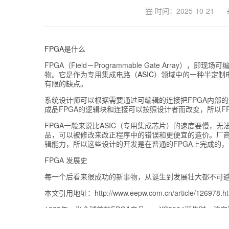
时间：2025-10-21 
FPGA
是什么
FPGA（Field－Programmable Gate Arra
物。它是作为专用集成电路（
ASIC
）领域中的一种半定制
有限的缺点。
系统设计师可以根据需要通过可编辑的连接把FPGA内部
成品FPGA的逻辑块和连接可以按照设计者而改变，所以F
FPGA一般来说比ASIC（专用集成芯片）的速度要慢，
品，可以被修改来改正程序中的错误和更便宜的造价。厂商
辑能力，所以这些设计的开发是在普通的FPGA上完成的，
FPGA 发展史
每一个后看来很成功的新事物，从诞生到发展壮大都不可避
本文引用地址：http://www.eepw.com.cn/article/126978.h
1985年，当全球首款FPGA产品——XC2064诞生时
家和政府机构通信的神秘链路，无线电话笨重得像砖头，日后
用武之地。