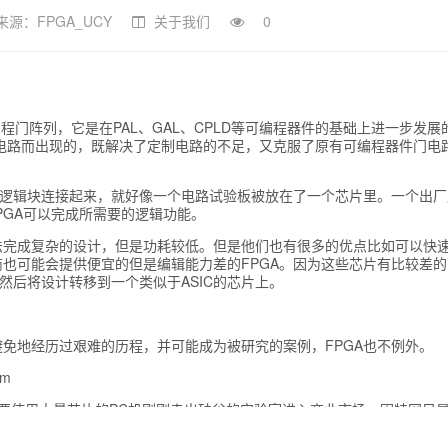
来源：FPGA_UCY
关于我们
0
y），即现场可编程门阵列，它是在PAL、GAL、CPLD等可编程器件的基础上进一步发展
电路而出现的，既解决了定制电路的不足，又克服了原有可编程器件门电
的逻辑块连接起来，就好像一个电路试验板被放在了一个芯片里。一个出厂
PGA可以完成所需要的逻辑功能。
无法完成复杂的设计，但是功耗较低。但是他们也有很多的优点比如可以快
也可能会提供便宜的但是编辑能力差的FPGA。因为这些芯片有比较差的
然后将设计转移到一个类似于ASIC的芯片上。
免地经历过艰难的历程，并可能成为被研究的案例，FPGA也不例外。
tm
，注定要使用大量芯片的PC机刚刚走出硅谷的实验室进入商业市场，因特网只
大红大紫的BillGates正在为生计而奋斗，创新的可编程产品似乎并没