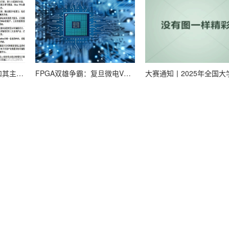
一代新工艺的角色。也许从那时起，向最新制程半导体工艺的转变就已经不
的一个增长领域。Flash技术有其独特之处，能将非易失性和可重编程性集于单
庞大的市场份额。Actel以Flash技术为基础的低功耗IGLOO系列、
Flash的固有优势而继续引起全球广泛的兴趣和注意。
为37亿美元，Xilinx公司的估计更为乐观一些，为50亿美元。虽然两家公
国内外FPGA主要厂商和其主要芯片代表汇总
FPGA双雄争霸：复旦微电VS紫光国微，技术路线谁更硬核？
2006年的营收不过18.4亿美元，Altera公司则为12.9亿美元。PLD市
约为23亿美元。虽然从2002年到2006年，PLD市场每年都在增长，复合平
ilinx公司也敏锐地意识到，FPGA产业在经历了过去几年的快速成长后将
A及PLD产业发展的最大机遇是替代ASIC和专用标准产品(ASSP)，主要由ASI
户可以迅速对PLD进行编程，按照需求实现特殊功能，与ASIC和ASSP相
然而，PLD通常比这些替代方案有更高的成本结构。因此，PLD更适合
LD技术和半导体制造技术的进步，从总体上缩小了PLD和固定芯片方案
公司已经成功地提高了PLD的销售份额，并且今后将继续这一趋势。“FPGA和P
量应用最终市场和客户渗透。”John Daane为FPGA产业指明了方向
到24个月，用FPGA进行开发时间可以平均降低55%。而产品晚上市六个月5年内
郑馨南雄心勃勃地预言：“FPGA应用将不断加快，从面向50亿美元的市场
50亿美元，嵌入式处理和高性能DSP市场各30亿美元。
但是FPGA在诞生之初受到怀疑是毫无疑问的。当时，晶体管逻辑门资源极
reeman挑战了这一观念，他大胆预言：“在未来，晶体管将变得极为丰富