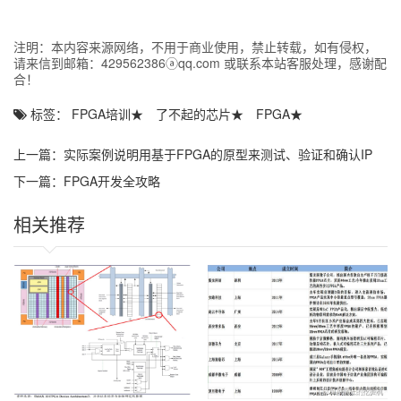
技术的发展，设计与制造集成电路的任务已不完全由半导体厂商来
独立承担。系统设计师们更愿意自己设计专用集成电路(ASIC)芯
片，而且希望ASIC的设计周期尽可能短，最好是在实验室里就能设
注明：本内容来源网络，不用于商业使用，禁止转载，如有侵权，
计出合适的ASIC芯片，并且立即投入实际应用之中，因而出现了现
请来信到邮箱：429562386ⓐqq.com 或联系本站客服处理，感谢配
场可编程逻辑器件(FPLD)，其中应用最广泛的当属现场可编程门阵
合！
列(FPGA)和复杂可编程逻辑器件(CPLD)。早期的可编程逻辑器件只
有可编程只读存贮器(PROM)、紫外线可按除只读存贮器(EPROM)
标签：
FPGA培训
★
了不起的芯片
★
FPGA
★
和电可擦除只读存贮器(EEPROM)三种。由于结构的限制，它们只
能完成简单的数字逻辑功能。 其后，出现了一类结构上稍复杂的可
上一篇：
实际案例说明用基于FPGA的原型来测试、验证和确认IP
编程芯片，即可编程逻辑器件(PLD)，它能够完成各种数字逻辑功
能。典型的PLD由一个“与”门和一个“或”门阵列组成，而任意一个组
——如何做到鱼与熊掌兼得？
下一篇：
FPGA开发全攻略
合逻辑都可以用“与一或”表达式来描述，所以， PLD能以乘积和的
形式完成大量的组合逻辑功能.这一阶段的产品主要有PAL(可编程阵
相关推荐
列逻辑)和GAL(通用阵列逻辑)。PAL由一个可编程的“与”平面和一个
固定的“或”平面构成，或门的输.出可以通过触发器有选择地被置为
寄存状态。PAL器件是现场可编程的，它的实现工艺有反熔丝技术、
EPROM技术和EEPROM技术。还有一类结构更为灵活的逻辑器件
是可编程逻辑阵列(PLA)，它也由一个“与”平面和一个“或”平面构
成，但是这两个平面的连接关系是可编程的。PLA器件既有现场可编
程的，也有掩膜可编程的。 在PAL的基础上，又发展了一种通用阵
列逻辑GAL(Generic Array Logic)，如GAL16V8,GAL22V10 等。它
采用了EEPROM工艺，实现了电可按除、电可改写，其输出结构是
可编程的逻辑宏单元，因而它的设计具有很强的灵活性，至今仍有
许多人使用。 这些早期的PLD器件的一个共同特点是可以实现速度