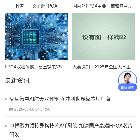
特性较好的逻辑功能，但其过于简单的结构也使它们只能实现规模
较小的电路。
科普 | 一文了解FPGA
国内外FPGA主要厂商和其主要芯片代表汇总
为了弥补这一缺陷，lATTICE推出了类似于PAL结构的扩展型
CPLD(ComplexProgrammab1e Logic Dvice)和与标准门阵列类似
的FPGA(Field Programmable Gate Array)，它们都具有体系结构和
逻辑单元灵活、集成度高以及适用范围宽等特点。这两种器件兼容
了PLD和通用门阵列的优点，可实现较大规模的电路，编程也很灵
活。与门阵列等其它ASIC(Application Specific IC)相比，它们又具
有设计开发周期短、设计制造成本低、开发工具先进、标准产品无
需测试、质量稳定以及可实时在线检验等优点，因此被广泛应用于
产品的原型设计和产品生产(一般在10,000件以下)之中。几乎所有应
用门阵列、PLD和中小规模通用数字集成电路的场合均可应用FPGA
FPGA双雄争霸：复旦微电VS紫光国微，技术路线谁更硬核？
大赛通知丨2025年全国大学生嵌入式芯片与系统设计竞赛FPGA创新设计赛道报名通知
和CPLD器件。
最新资讯
复旦微电AI航天双翼驱动 冲刺世界级芯片厂商
2026-08-06 04:04:50
中博聚力领投异格技术A轮融资 加速国产高端FPGA芯片
研发