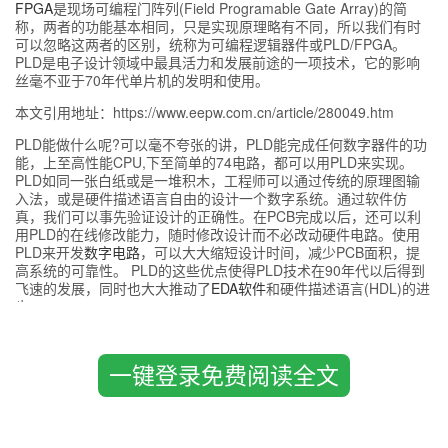
FPGA
是现场可编程门阵列(Field Programable Gate Array)的简
称，两者的功能基本相同，只是实现原理略有不同，所以我们有时
可以忽略这两者的区别，统称为可编程逻辑器件或PLD/FPGA。
PLD是电子设计领域中最具活力和发展前途的一项技术，它的影响
丝毫不亚于70年代单片机的发明和使用。
本文引用地址：https://www.eepw.com.cn/article/280049.htm
PLD能做什么呢?可以毫不夸张的讲，PLD能完成任何数字器件的功
能，上至高性能CPU,下至简单的74电路，都可以用PLD来实现。
PLD如同一张白纸或是一堆积木，工程师可以通过传统的原理图输
入法，或是硬件描述语言自由的设计一个数字系统。通过软件仿
真，我们可以事先验证设计的正确性。在PCB完成以后，还可以利
用PLD的在线修改能力，随时修改设计而不必改动硬件电路。使用
PLD来开发
数字电路
，可以大大缩短设计时间，减少PCB面积，提
高系统的可靠性。 PLD的这些优点使得PLD技术在90年代以后得到
飞速的发展，同时也大大推动了
EDA软件
和硬件描述语言(HDL)的进
步。
如何使用PLD呢?其实PLD的使用很简单，学习PLD比学习单片机要
简单的多，有数字电路基础，会使用计算机，就可以进行PLD的开
一键登录免费阅读全文
发。不熟悉PLD的朋友，可以先看一看可编程逻辑器件的发展历
程。当今社会是数字化的社会，是数字集成电路广泛应用的社会。
数字集成电路本身在不断地进行更新换代。它由早期的电子管、晶
体管、小中规模集成电路、发展到超大规模集成电路(VLSIC，几万
门以上)以及许多具有特定功能的专用集成电路。但是，随着微电子