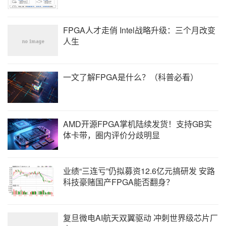
FPGA人才走俏 Intel战略升级：三个月改变
人生
一文了解FPGA是什么？（科普必看）
AMD开源FPGA掌机陆续发货！支持GB实
体卡带，圈内评价分歧明显
业绩“三连亏”仍拟募资12.6亿元搞研发 安路
科技豪赌国产FPGA能否翻身？
复旦微电AI航天双翼驱动 冲刺世界级芯片厂