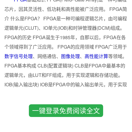
芯片，因其灵活性、低功耗和高性能被广泛应用。 FPGA简
介 什么是FPGA？ FPGA是一种可编程逻辑芯片，由可编程
逻辑单元(CLUT)、IO单元(IOB)和时钟管理器(DCM)组成。
FPGA的历史 FPGA诞生于1985年，自那以后，FPGA在各
个领域得到了广泛应用。 FPGA的应用领域 FPGA广泛用于
数字信号处理
、网络通信、
图像处理
、
高性能计算
等领域。
FPGA基本构成 CLB(配置逻辑块) CLB是FPGA中最基本的
逻辑单元，由LUT和FF组成，用于实现逻辑和存储功能。
IOB(输入输出块) IOB是FPGA中的输入输出单元，用于实现
芯片与外界的通信。 LUT(查找表) LUT是FPGA中的基本逻
辑，用于实现任意布尔函数，是FPGA灵活性的重要体现。
一键登录免费阅读全文
DCM(数字时钟管理器) DCM是FPGA中的时钟单元，用于
实现各种时钟信号，是数字系统中时序管理的关键。 FPGA
编程语言 HDL(硬件描述语言) 作为FPGA的程序语言，HDL