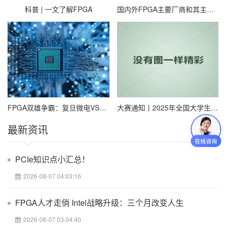
利于提高信号处理速度和精度。 面向未来的FPGA应用
科普 | 一文了解FPGA
国内外FPGA主要厂商和其主要芯片代表汇总
FPGA未来可能用于更多领域，如
物联网
、5G通信、量子计
算机等，实现更加复杂、高效的功能。 FPGA的优缺点 优
点 FPGA具有灵活性高、功耗低、运行速度快、扩展性强、
可重构性强等优点，适合于一些需要快速定制的应用场景。
缺点 FPGA的价格高、设计和开发门槛高、适用范围窄等缺
点，需要根据具体的应用需求进行评估。
FPGA双雄争霸：复旦微电VS紫光国微，技术路线谁更硬核？
大赛通知丨2025年全国大学生嵌入式芯片与系统设计竞赛FPGA创新设计赛道报名通知
最新资讯
FPGA未来发展方向 1 面向高性能计算的FPGA 随着计
算机科学的发展，FPGA在高性能计算、人工智能领域有着
PCIe知识点小汇总！
巨大的发展潜力。 2 面向云计算的FPGA 随着云计算的普
及，FPGA被用于提高云计算的计算速度和存储容量。 总结
2026-08-07 04:03:16
FPGA的优点与缺点的总结 在使用FPGA应用时，需要充分
FPGA人才走俏 Intel战略升级：三个月改变人生
评估其优点和缺点，才能制定合适的开发方案。 FPGA的应
2026-08-07 03:04:40
用前景展望 未来，FPGA将继续发挥其在高性能计算、人工