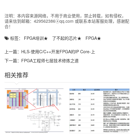
是一种描述电路逻辑结构的高级语言，最常用的是和
注明：本内容来源网络，不用于商业使用，禁止转载，如有侵权，
VHDL。
请来信到邮箱：429562386ⓐqq.com 或联系本站客服处理，感谢配
合！
II软件环境 II是FPGA编程常用的软件环境，支持、
标签：
FPGA培训
★
了不起的芯片
★
FPGA
★
VHDL等编程语言，可用于FPGA开发的各个阶段。 FPGA
上一篇：
HLS-使用C/C++开发FPGA的IP Core-上
编程流程 1 设计工具的使用 选择正确的设计工具是FPGA编
下一篇：
FPGA工程师七层技术修炼之道
程的重要步骤， II是一个常用的开发环境。 2 设计流程 从设
计原理图或者硬件描述语言开始，FPGA设计流程包括编写
相关推荐
代码、编译、仿真、调试、综合等步骤。 3 仿真与调试 仿
真可以帮助设计人员在开发阶段发现问题并进行调试，确保
设计的正确性和有效性。 FPGA应用实例 计算机视觉中的
FPGA FPGA广泛用于图像处理和机器视觉领域，能够提供
高性能和低功耗的图像处理解决方案。 信号处理中的FPGA
FPGA可以通过高速并行处理技术实现大规模信号处理，有