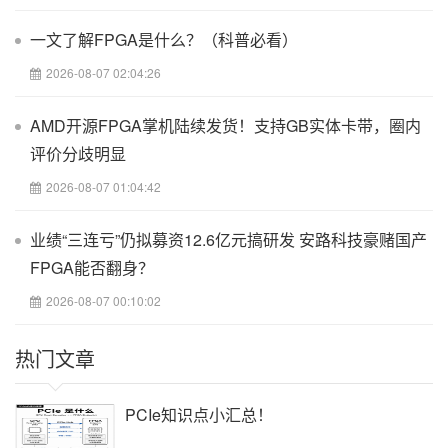
智能、云计算等领域的重要作用。 * * * * * * * * * * * * * * * *
一文了解FPGA是什么？（科普必看）
2026-08-07 02:04:26
AMD开源FPGA掌机陆续发货！支持GB实体卡带，圈内
评价分歧明显
2026-08-07 01:04:42
业绩“三连亏”仍拟募资12.6亿元搞研发 安路科技豪赌国产
FPGA能否翻身？
2026-08-07 00:10:02
热门文章
PCIe知识点小汇总！