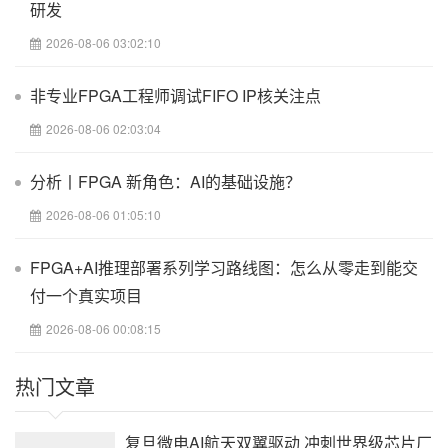
研发
从断供后的开放免费试用，到快速发布多款可比肩国际标杆水平的
EDA工具，合见工软以一套组合拳快速应对了国际EDA禁售的挑战，
2026-08-06 03:02:10
重塑了中国EDA自主可控的新态势。
来具体看看这次合见都发布了什么产品？本次合见工软正式发布的
非专业FPGA工程师调试FIFO IP核关注点
五款创新产品包括：
2026-08-06 02:03:04
首先其发布的下一代EDA战略，合见工软将数字验证最核心的基础
工具——数字仿真/调试器，及支持大规模芯片设计的高端硬件验证
平台，均实现了架构级迭代创新，是国产EDA技术创新的重大进
分析丨FPGA 新角色：AI的基础设施？
展，多项性能比肩国际标杆水平，目标打破数字高端大芯片验证
EDA的国际厂商垄断。
2026-08-06 01:05:10
第一款双模式的原型+仿真硬件系统已升级第二代——UVHS-2，搭
载了全球最大的FPGA Xilinx VP1902，为大规模 ASIC/SOC 软硬件
FPGA+AI推理部署系列学习路线图：怎么从零走到能交
验证提供多样化应用场景设计，可广泛适用于 AI 智算、数据中心、
HPC 超算、智能驾驶、5G 通信、智能手机、PC、IoT 等各类芯片
付一个真实项目
的开发过程。作为高效的软硬件验证解决方案，UVHS-2能够大幅缩
短芯片验证周期，加速芯片上市进程。
2026-08-06 00:08:15
相较于上一代产品 UVHS，UVHS-2在多个关键性能指标上实现了显
著提升：容量提升超 2 倍，运行性能提升 1.5-2 倍，调试容量和带
热门文章
宽提升 4 倍。其基于 AMD Versal™ Premium VP1902 Adaptive
SOC，FPGA 核心性能最高可达 100MHz。在扩展规模方面，
UVHS-2 系统最大级联规模可达 192 颗，逻辑门数量超过 150 亿
复旦微电AI航天双翼驱动 冲刺世界级芯片厂