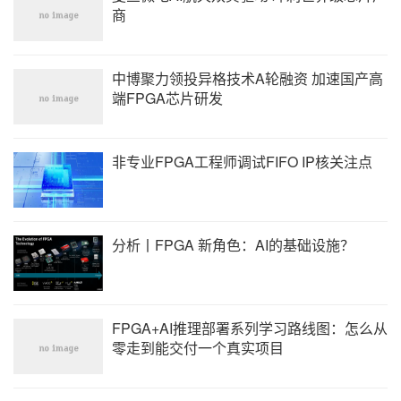
门。借助合见工软核心技术——全局时序驱动的自动分割引擎，即
商
便在超大规模系统场景下，仍能保持 10MHz 以上的 FPGA 跨片性
能。UVHS-2也提供充足且可配置的互联通道，能够灵活支撑系统扩
展需求。
中博聚力领投异格技术A轮融资 加速国产高
2023年合见工软发布了第一代全场景验证硬件系统 UVHS，经由市
场打磨，已在多家客户的主流大芯片项目中部署，实现了多家客户
端FPGA芯片研发
全芯片级别的软硬件验证并协助客户成功流片迭代，客户包括中兴
微电子、燧原科技、清华大学、达摩院玄铁、北京开源芯片研究院
等。
非专业FPGA工程师调试FIFO IP核关注点
第二款为其数字芯片验证的核心仿真调试工具已取得重大进展——
国产自研下一代全功能高性能数字仿真器UniVista Simulator Plus
(UVS+)和下一代全功能高效能数字验证调试平台UniVista Debugger
Plus (UVD+)。新一代仿真器UVS+打造全国产一站式验证流程，全
自研架构，并支持国产服务器生态，可比肩国际领先厂商的仿真、
分析丨FPGA 新角色：AI的基础设施？
编译及波形处理的先进性能，大幅加速验证流程；全面覆盖支持现
代芯片验证所需的数字仿真功能和各项特殊应用场景需求。新一代
调试平台UVD+集成更多高阶功能，提供全场景调试能力，创新的数
据处理架构提升验证调试效率，并打造全新视觉观感，多维提升调
试体验。
FPGA+AI推理部署系列学习路线图：怎么从
2021年10月，合见工软就推出了国内首款自主自研的商用级数字仿
零走到能交付一个真实项目
真器，正式打破了国际EDA高端仿真工具的垄断，对EDA国产化意义
重大。三年多以来，UVS系列已经过百万量级客户实战项目用例打
磨淬炼和持续迭代优化，已在50+个关键芯片项目中成功应用，得到