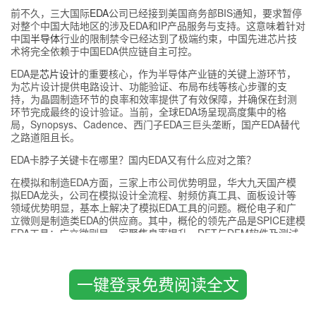
前不久，三大国际
EDA
公司已经接到美国商务部BIS通知，要求暂停
对整个中国大陆地区的涉及EDA和IP产品服务与支持。这意味着针对
中国
半导体
行业的限制禁令已经达到了极端约束，中国先进芯片技
术将完全依赖于中国EDA供应链自主可控。
EDA是
芯片设计
的重要核心，作为半导体产业链的关键上游环节，
为芯片设计提供电路设计、功能验证、布局布线等核心步骤的支
持，为晶圆制造环节的良率和效率提供了有效保障，并确保在封测
环节完成最终的设计验证。当前，全球EDA场呈现高度集中的格
局，Synopsys、Cadence、西门子EDA三巨头垄断，国产EDA替代
之路道阻且长。
EDA卡脖子关键卡在哪里？国内EDA又有什么应对之策？
在模拟和制造EDA方面，三家上市公司优势明显，华大九天国产模
拟EDA龙头，公司在模拟设计全流程、射频仿真工具、面板设计等
领域优势明显，基本上解决了模拟EDA工具的问题。概伦电子和广
立微则是制造类EDA的供应商。其中，概伦的领先产品是SPICE建模
EDA工具；广立微则是一家聚焦良率提升、DFT与DFM软件及测试
设备的厂商，为芯片流片后的DFM、成品率提升和成品率管理等提
供支持。
一键登录免费阅读全文
而数字EDA是当前的攻坚重点。随着芯片功能需求的日益复杂化，
其设计规模也不断扩大。与此同时，先进制程工艺逐步向更小节点
演进，使得芯片集成度和设计成本呈指数级增长。在此背景下，设