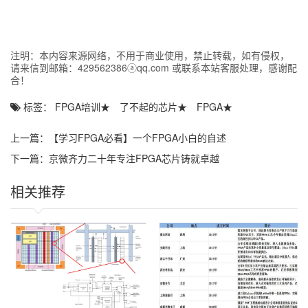
计复杂度显著提升，影响因素日趋多元，因此通过设计验证及时发
现缺陷与错误变得尤为关键。
国产数字EDA的高水平全流程以及各类高质量IP是支撑我国数字大芯
片发展的基础。高端数字EDA产品，由于数字流程的复杂性，国产
注明：本内容来源网络，不用于商业使用，禁止转载，如有侵权，
EDA虽然实现了点工具的覆盖，但是力量比较分散，无法对国际三
请来信到邮箱：429562386ⓐqq.com 或联系本站客服处理，感谢配
大家的工具形成竞争。
合！
在此方面，目前的数字EDA及IP均覆盖到的唯一一家国产企业是合见
标签：
FPGA培训
★
了不起的芯片
★
FPGA
★
工软。合见工软现有产品已覆盖数字芯片EDA工具、系统级工具及
高端IP，是国内唯一一家可以完整覆盖数字芯片验证全流程，DFT
可测性设计全流程，并同时提供先进工艺高速互联IP的国产EDA公
上一篇：
【学习FPGA必看】一个FPGA小白的自述
司，为中国半导体企业提供了芯片硅前和硅后的高性能EDA工具和IP
解决方案。
下一篇：
京微齐力二十年专注FPGA芯片铸就卓越
面对EDA断供危机，首先响应的也是合见工软。6月3日，合见工软
相关推荐
就宣布打响技术反击战，将关键EDA工具免费开放试用。首期可免
费申请试用的软件包括：数字验证EDA、DFT全流程和系统级PCB
设计软件。
紧接着，就在今天，合见在上海召开了“2025合见工软新产品发布会
暨技术研讨会”，宣布下一代国产EDA技术的重大革新进展，并正式
发布了多款国产自主自研EDA及IP产品，并宣布其EDA和IP产品从简
单的国产化替代进阶到了国际标杆技术水平。EDA Research的分析
师，在现场深度接触了相关技术的内容。本文将重点阐述。