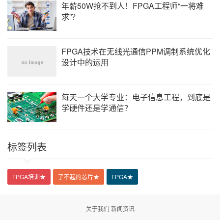
了国内头部客户的认可，积累了丰富的行业经验。
年薪50W抢不到人！FPGA工程师“一将难
求”？
在数字验证EDA方面，合见现可提供高性能自主可控的国产数字验
证EDA全流程工具，全面覆盖从早期虚拟架构设计建模、中期硬件
仿真加速、中期子系统级软件到后期全芯片级原型验证的全场景需
求。
FPGA技术在无线光通信PPM调制系统优化
设计中的运用
合见工软国产数字验证EDA全流程工具
其次，作为国内唯一一家布局EDA+IP的国产公司，合见的IP也在此
次发布了多款产品及相关进展，包括：
每天一个大学专业：电子信息工程，到底是
在此次发布会上，合见工软宣布已经成功点亮HBM3/E测试芯片，基
学硬件还是学通信？
于标准电压实现高达9600MT/s的数据传输。合见工软提供高性能自
研 HBM3/E IP控制器和PHY整体解决方案，控制器支持超低的读写
延迟可以根据客户读写Pattern做定制化设计，加强的抗衰减和
Deskew能力可以应对各种复杂场景设计，内置处理器可以灵活支持
标签列表
多种Training算法，完整的2.5D interposer和SIPI分析服务可以帮助
客户通过端到端优化提升HBM3/E系统运行速度。自研HBM3/E控制
器和PHY，广泛支持业界的各种颗粒，帮助客户在实际的系统中真
正实现高性能。
FPGA培训
★
了不起的芯片
★
FPGA
★
合见工软已在国内自研IP领域取得了快速的技术进展和客户增长，
在国内自主自研高速接口IP的市场份额中已居前列。目前，合见工
软的高速接口IP解决方案已实现了国产化技术突破，支持国内外先
关于我们
新闻资讯
进工艺，并得到多家商业客户的成功流片和数百家客户的商业部