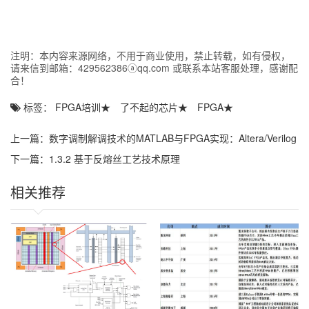
Xilinx—FPGA开发工具之一
Xilinx是一家全球领先的可编程逻辑解决方案提供商，其产品和技术
在FPGA领域占据重要地位。提供丰富的知识产权（IP）核和开发
注明：本内容来源网络，不用于商业使用，禁止转载，如有侵权，
板，帮助开发者快速启动项目并加速开发过程。
请来信到邮箱：429562386ⓐqq.com 或联系本站客服处理，感谢配
合！
Xilinx是最早推出商用FPGA产品的公司之一，自1984年成立以来，
一直在推动FPGA技术的发展。
标签：
FPGA培训
★
了不起的芯片
★
FPGA
★
Xilinx提供了广泛的FPGA产品线，包括但不限于XC、Virtex、
Kintex、Spartan和Zynq系列，满足从低端到高端的各种应用需求。
上一篇：
数字调制解调技术的MATLAB与FPGA实现：Altera/Verilog
Xilinx开发了强大的设计工具，如Vivado Design Suite，为FPGA设
版（第2版）
下一篇：
1.3.2 基于反熔丝工艺技术原理
计提供了从设计输入到硬件实现的完整流程支持。
本篇为你推荐由两位资深的FPGA领域专家精心撰写的书籍《Xilinx
相关推荐
FPGA开发实用教程（第2版）》，他们将多年的工程开发经验和教
学智慧融入字里行间。旨在为渴望掌握FPGA开发技术的读者提供一
本全面的指南。