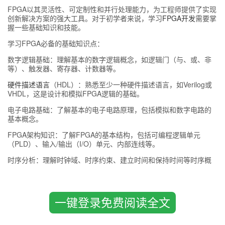
FPGA以其灵活性、可定制性和并行处理能力，为工程师提供了实现
创新解决方案的强大工具。对于初学者来说，学习
FPGA开发
需要掌
握一些基础知识和技能。
学习FPGA必备的基础知识点：
数字逻辑基础：理解基本的数字逻辑概念，如逻辑门（与、或、非
等）、触发器、寄存器、计数器等。
硬件描述语言
（HDL）：熟悉至少一种硬件描述语言，如Verilog或
VHDL，这是设计和模拟FPGA逻辑的基础。
电子电路基础：了解基本的电子电路原理，包括模拟和数字电路的
基本概念。
FPGA架构知识：了解FPGA的基本结构，包括可编程逻辑单元
（PLD）、输入/输出（I/O）单元、内部连线等。
时序分析：理解时钟域、时序约束、建立时间和保持时间等时序概
念，这对于设计稳定工作的FPGA至关重要。
数字信号处理（DSP）基础：了解基本的DSP概念，如滤波器、傅
里叶变换等，这有助于在FPGA上实现复杂的信号处理算法。
一键登录免费阅读全文
开发工具
：熟悉 Xilinx 和 Intel 的开发工具，如Vivado Design
Suite，包括设计输入、综合、布局布线、仿真和调试等。