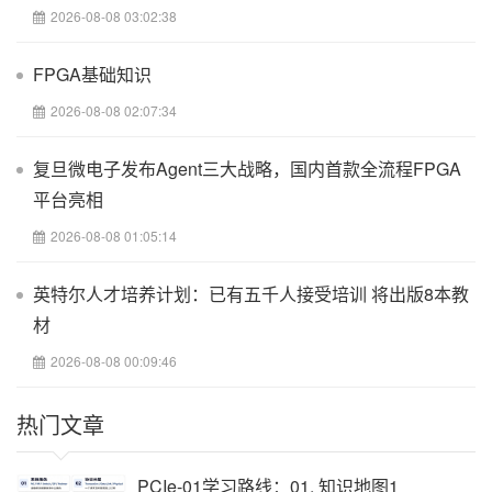
2026-08-08 03:02:38
本书从Xilinx FPGA的基础概念到高级设计技巧，本书涵盖了广泛的
FPGA基础知识
主题，包括但不限于：
Xilinx FPGA器件的详细介绍
2026-08-08 02:07:34
Verilog HDL的深入学习，从基础语法到复杂设计
复旦微电子发布Agent三大战略，国内首款全流程FPGA
FPGA电路原理与系统设计的全面剖析
平台亮相
基于ISE Foundation的逻辑设计流程
2026-08-08 01:05:14
时序分析的实用技巧
逻辑开发专题的深入探讨
英特尔人才培养计划：已有五千人接受培训 将出版8本教
基于EDK的嵌入式系统设计
材
System Generator在DSP系统设计中的应用
2026-08-08 00:09:46
数字信号处理的专题讨论
热门文章
SERDES技术的深入分析
每一章节都以实战开发为核心，结合最新版本的软硬件特性，确保
读者能够紧跟技术发展的步伐。理论知识与实践操作紧密结合，让
PCIe-01学习路线：01. 知识地图1