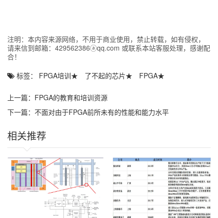
公司芯片的服务器成功进入多家互联网头部企业，公司产品性能与
稳定性获市场认可，随着数据处理需求爆发式增长，未来该领域收
入有望持续提升。
注明：本内容来源网络，不用于商业使用，禁止转载，如有侵权，
研发持续加码 产品矩阵与生态建设双升级
请来信到邮箱：429562386ⓐqq.com 或联系本站客服处理，感谢配
对于深耕FPGA的企业而言，技术创新永远是拓展应用场景、构筑行
合！
业壁垒、实现企业长期可持续发展的密钥。安路科技长期以来始终
将研发创新作为核心发展战略。
标签：
FPGA培训
★
了不起的芯片
★
FPGA
★
财报显示，安路科技研发投入达1.74亿元，占营业收入比例高达
77.84%，较上年同期提升17.28个百分点。截至2025年6月30日，
上一篇：
FPGA的教育和培训资源
公司累计申请知识产权482项，其中发明专利280项，报告期内新增
下一篇：
不面对由于FPGA前所未有的性能和能力水平
申请知识产权47项，其中发明专利37项。
在研项目方面，安路科技并行推进包括新一代FPGA、低功耗与高性
相关推荐
能FPSoC、车规芯片等在内的五大研发方向。目前，国产28nm工艺
FPGA芯片多个型号已实现量产出货；面向智算服务器的新一代
FPGA芯片也已与重点客户达成合作意向；车规级芯片严格遵循
AEC-Q100标准，部分产品已批量供货并成功应用于车载系统。
此外，安路科技不断加强应用生态建设。截至报告期末，公司累计
推出超过200个IP及参考设计，覆盖以太网、信号处理、工业控制、
音视频等应用领域，显著降低客户开发门槛、缩短产品上市周期。
展望后市，短期来看，随着下游传统市场升级迭代加速及第二季度