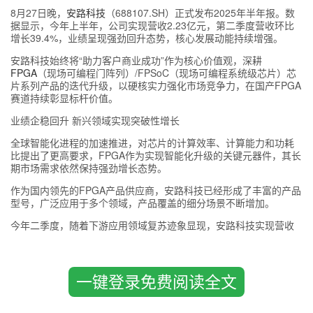
8月27日晚，
安路科技
（688107.SH）正式发布2025年半年报。数
据显示，今年上半年，公司实现营收2.23亿元，第二季度营收环比
增长39.4%，业绩呈现强劲回升态势，核心发展动能持续增强。
安路科技始终将“助力客户商业成功”作为核心价值观，深耕
FPGA
（现场可编程门阵列）/FPSoC（现场可编程系统级芯片）芯
片系列产品的迭代升级，以硬核实力强化市场竞争力，在国产FPGA
赛道持续彰显标杆价值。
业绩企稳回升 新兴领域实现突破性增长
全球智能化进程的加速推进，对芯片的计算效率、计算能力和功耗
比提出了更高要求，FPGA作为实现智能化升级的关键元器件，其长
期市场需求依然保持强劲增长态势。
作为国内领先的FPGA产品供应商，安路科技已经形成了丰富的产品
型号，广泛应用于多个领域，产品覆盖的细分场景不断增加。
今年二季度，随着下游应用领域复苏迹象显现，安路科技实现营收
环比增长近四成，新客户数量、新产品导入项目数稳定增加，业绩
企稳回升趋势明显，为后续增长奠定坚实基础。
不仅如此，安路科技不断实现新兴领域的显著突破。在电力与新能
一键登录免费阅读全文
源市场中，受益于智能电网建设与新能源并网调度需求攀升及国产
化替代加速，安路科技凭借稳定的产品性能与快速的技术支持，该
领域销售收入同比增长20%以上；在智算中心服务器市场中，搭载