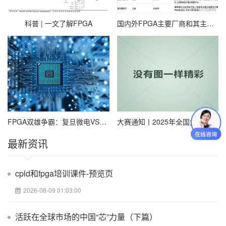
显现的复苏势头，安路科技销售收入有望持续回暖。中长期来看，
机器人、边缘计算、智能电网、AI服务器等新兴市场的快速发展，
以及国内本土化安全供应链建设的迫切需求，将为公司带来广阔成
科普 | 一文了解FPGA
国内外FPGA主要厂商和其主要芯片代表汇总
长空间。
有业内人士认为，伴随行业去库存周期步入尾声、公司新产品陆续
量产以及技术演进带来的市场机遇，安路科技作为国内稀缺的通用
FPGA龙头企业，依托技术积累与市场布局，在电力新能源、智算中
心、汽车电子等新兴领域持续突破，有望迎来新一轮高速成长。
FPGA双雄争霸：复旦微电VS紫光国微，技术路线谁更硬核？
大赛通知丨2025年全国大学生嵌入式芯片与系统设计竞赛FPGA创新设计赛道报名通知
最新资讯
cpld和fpga培训课件-预览页
2026-08-09 01:03:00
活跃在全球市场的中国“芯”力量（下篇）