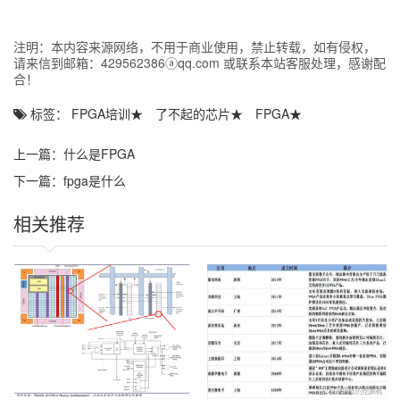
少我觉得，听课，就是浪费时间!
后来，我加入了学校的电子创新实验室，开始接触单片机，PCB制
注明：本内容来源网络，不用于商业使用，禁止转载，如有侵权，
版，DSP，Labview虚拟仪器，物联网之类的(目前只接触过这些)东
请来信到邮箱：429562386ⓐqq.com 或联系本站客服处理，感谢配
西，开始和同学组队参加比赛，现在正在做的是14年要在北京理工
合！
大学举办的“毕昇杯”全国
大学生
电子设计
竞赛。自从进了创新实验
室，我才觉得我是为了我以后的生活在学习，我知道我以后要干什
标签：
FPGA培训
★
了不起的芯片
★
FPGA
★
么，而不是整天像个高中生那样，天天背书，为了考试而学习，为
了几千块钱的奖学金勾心斗角(虽然我也拿过...)为了几个入党名额忙
上一篇：
什么是FPGA
的不可开交...(可能是我高中就入了党，所以体会不到..)，现在就业
压力这么大，如果我不掌握好几门真本事，就靠学习成绩出去混，
下一篇：
fpga是什么
虽然饿不死，但是我觉得那绝对不是我要的生活。
大二上学期，我们实验室的人经常在一起交流，交流我们要搞哪方
相关推荐
面的技术，有人要搞ARM嵌入式，有人要搞DSP的，有要搞安卓
的，还有什么MSP430单片机的，飞思卡尔，网站设计之类的，我们
当时就开玩笑的的说，我们各搞一行，将来再找几个学经济的同
学，我们自己创业算了，省的给别人打一辈子工...我当时也是从网找
了找，看什么技术适合我，最后选了FPGA，我知道他要以
verilog HDL语言和数字电子技术为基础，所以在课余自学了数字电
子技术，和一点基本的verilog HDL语法，打算这个寒假就开始学习
FPGA。虽然我还不是太清楚这个东西到底是干嘛的，但是据我了
解，这东西挺强大的，又和数电有关，比较符合我的胃口吧，然后
就选它了，与其在课堂上听老师将那些与我将来无关的东西，我宁
可选择待在实验室学我自己喜欢的，与其去上课听英语老师上那无