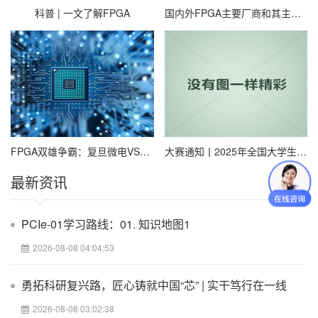
聊的英语(其实不无聊，偶尔还放个英文电影..)我宁愿去看一些
科普 | 一文了解FPGA
国内外FPGA主要厂商和其主要芯片代表汇总
data sheet，毕竟我知道，这才是我将来的生活，也许英语听力很重
要，口语很重要，但是重要的知识很多，如果我们都拿过来死学，
到头来什么也不行，毕竟，我们大学只有四年!(大四应该不算吧...)
那几天刚买了块开发板，420块，算个入门用的吧。我想，既然选好
了目标，那就努力为之奋斗吧，大一我已经玩够了，到了该学点养
家糊口的本事了。这个寒假，我打算先把毕昇杯做完，我的火活还
不算很多，就是用Labview做个上位机，labview也是最近才学的，
是为了做比赛要用到，但是我感觉它真的好强大，可以说是无所不
能啦!虽然爱它，但我估计我不会深入的研究它，就让它给我做个辅
助工具吧，将来可能还能用到它。
FPGA双雄争霸：复旦微电VS紫光国微，技术路线谁更硬核？
大赛通知丨2025年全国大学生嵌入式芯片与系统设计竞赛FPGA创新设计赛道报名通知
接下来的两年里，希望我能坚持下去，把FPGA学好，再涉猎一点有
最新资讯
关的知识，我不打算考研了，如果考研，我出来就26啦!再**朋友，
买房买车，结婚，我就老猴啦!争取28之前结婚吧，我想我未来的女
朋友，你一定很幸福的!哈哈，自恋一下~
PCIe-01学习路线：01. 知识地图1
下面附一张刚买的板子的照片，加油!
2026-08-08 04:04:53
勇拓科研复兴路，匠心铸就中国“芯” | 实干笃行在一线
2026-08-08 03:02:38