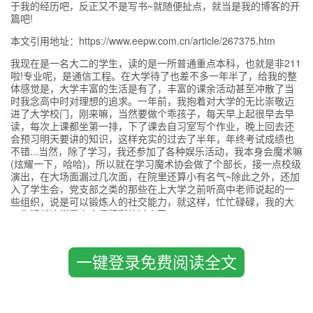
于我的经历吧，反正又不是写书~就随便扯点，就当是我的博客的开
篇吧!
本文引用地址：https://www.eepw.com.cn/article/267375.htm
我现在是一名大二的学生，读的是一所普通重点本科，也就是非211
啦!专业呢，是通信工程。在大学待了也差不多一年半了，给我的整
体感觉是，大学丰富的生活是有了，丰富的课余活动甚至冲散了当
时我念高中时对理想的追求。一年前，我抱着对大学的无比崇敬迈
进了大学校门，刚来嘛，当然要做个乖孩子，每天早上起很早去早
读，每次上课都坐第一排，下了课去自习室写个作业，晚上回去还
会预习明天要讲的知识，这样充实的过去了半年，年终考试成绩也
不错...当然，除了学习，我还参加了各种娱乐活动，我本身会魔术嘛
(炫耀一下，哈哈)，所以就在学习魔术协会做了个部长，接一点校级
演出，在大场面漏过几次面，在院里还算小有名气~除此之外，还加
入了学生会，党支部之类的那些在上大学之前听高中老师说起的一
些组织，说是可以锻炼人的社交能力，就这样，忙忙碌碌，我的大
一生活就这样看上去很精彩的过去了。
总结大一这一年，我心里一直有一个问题老是在不停的问我，将
来，我到底要干什么!?我读了十几年的书，到了大学我还在看那些高
一键登录免费阅读全文
数!大学物理!马克思!虽然这些课程我的成绩还不错，但是将来我想做
的，是电子类的，我真是不明白学校为什么还要给我们开那些无聊
的课程，高数先不说，大学物理竟然还让我们学光学，相对论，量
子!还要学马克思，毛概!想想我就生气，还有那上课没点用的大学英
语!老师上课，完全不如自学，我不知道其他啊学校是不是这样，至