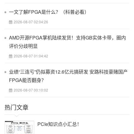
过验证的，因此整个项目的仿真和验证工作主要就是验证IP库的接
口逻辑设计的正确性。
一文了解FPGA是什么？（科普必看）
目前，由于国内的知识产权保护的相关法律法规还不尽完善，基于
2026-08-07 02:04:26
IP库的设计方法还没有得到广泛应用。但是随着FPGA密度不断提高
和IP库的价格逐渐趋于合理化，这种设计方法将会成为主流的FPGA
设计技术。
AMD开源FPGA掌机陆续发货！支持GB实体卡带，圈内
4．FPGA的动态可重构技术
评价分歧明显
FPGA动态重构技术主要是指对于特定结构的FPGA芯片，在一定的
2026-08-07 01:04:42
控制逻辑的驱动下，对芯片的全部或部分逻辑资源实现高速的功能
变换，从而实现硬件的时分复用，节省逻辑资源。
业绩“三连亏”仍拟募资12.6亿元搞研发 安路科技豪赌国产
由于密度不断提高，FPGA能实现的功能也越来越复杂。FPGA全部
FPGA能否翻身？
逻辑配置一次的需要的时间也变长了，降低了系统的实时性。局部
逻辑的配置功能可以实现“按需动态重构”，大大提高了配置的效率。
2026-08-07 00:10:02
动态可重构的FPGA可以在系统运行中对电路功能进行动态配置，实
现硬件的时分复用，节省了资源，主要适用于以下两个系统设计。
热门文章
① 最新通信系统。
FPGA的动态重构特性可以适应不同体制和不同标准的通信要求，满
PCIe知识点小汇总！
足软件无线电技术的发展和第三代（3G）和第四代（4G）移动通信
系统的需要。