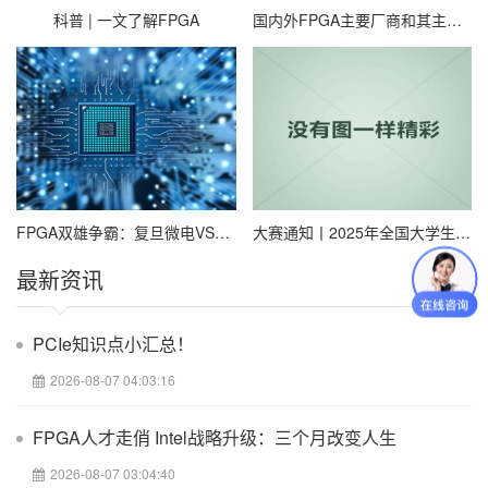
2．FPGA芯片向高性能、高密度、低压和低功耗的方向发展
科普 | 一文了解FPGA
国内外FPGA主要厂商和其主要芯片代表汇总
随着芯片生产工艺不断提高，FPGA芯片的性能和密度都在不断提
高。早期的FPGA主要是完成接口逻辑设计，比如AD/DA和DSP的粘
合逻辑。现在的FPGA正在成为电路的核心部件，完成关键功能。
在高性能计算和高吞吐量I/O应用方面，FPGA已经取代了专用的
DSP芯片，成为最佳的实现方案。因此，高性能和高密度也成为衡
量FPGA芯片厂家设计能力的重要指标。
随着FPGA性能和密度的提高，功耗也逐渐成为了FPGA应用的瓶
颈。虽然FPGA比DSP等处理器的功耗低，但是要明显高于专用芯片
（ASIC）的功耗。FPGA的厂家也在采用各种新工艺和技术来降低
FPGA双雄争霸：复旦微电VS紫光国微，技术路线谁更硬核？
大赛通知丨2025年全国大学生嵌入式芯片与系统设计竞赛FPGA创新设计赛道报名通知
FPGA的功耗，并且已经取得了明显的效果。
最新资讯
例如，Altera公司的StratixIII系列FPGA的功耗比上一代产品StratixII
系列降低了50%以上。
3．基于IP库的设计方法
PCIe知识点小汇总！
未来的FPGA芯片密度不断提高，传统的基于HDL的代码设计方法很
2026-08-07 04:03:16
难满足超大规模FPGA的设计需要。随着专业的IP库设计公司不断增
多，商业化的IP库种类会越来越全面，支持的FPGA器件也会越来广
泛。
FPGA人才走俏 Intel战略升级：三个月改变人生
作为FPGA的设计者，主要的工作是找到适合项目需要的IP库资源，
2026-08-07 03:04:40
然后将这些IP整合起来，完成顶层模块设计。由于商业的IP库都是通