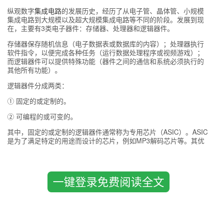
纵观数字
集成电路
的发展历史，经历了从电子管、晶体管、小规模
集成电路到大规模以及超大规模集成电路等不同的阶段。发展到现
在，主要有3类电子器件：存储器、处理器和逻辑器件。
存储器保存随机信息（电子数据表或数据库的内容）；处理器执行
软件指令，以便完成各种任务（运行数据处理程序或视频游戏）；
而逻辑器件可以提供特殊功能（器件之间的通信和系统必须执行的
其他所有功能）。
逻辑器件分成两类：
① 固定的或定制的。
② 可编程的或可变的。
其中，固定的或定制的逻辑器件通常称为专用芯片（ASIC）。ASIC
是为了满足特定的用途而设计的芯片，例如MP3解码芯片等。其优
点是通过固化的逻辑功能和大规模的工业化生产，降低了芯片的成
本，同时提高了产品的可靠性。随着集成度的提高，ASIC的物理尺
寸也在不断的缩小。
一键登录免费阅读全文
但是，ASIC设计的周期很长，而且投资大，风险高。一旦设计结束
后，功能就固化了，以后的升级改版困难比较大。电子产品的市场
正在逐渐细分，为了满足快速产品开发，产生了现场
可编程逻辑
器
件（FPGA）。