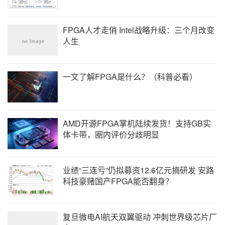
② 重构计算机：FPGA具有并行处理能力和动态配置能力，可自动
改变硬件来适应正在运行的程序，产生了基于这种软硬件环境的全
新概念的计算机。
FPGA人才走俏 Intel战略升级：三个月改变
人生
一文了解FPGA是什么？（科普必看）
AMD开源FPGA掌机陆续发货！支持GB实
体卡带，圈内评价分歧明显
业绩“三连亏”仍拟募资12.6亿元搞研发 安路
科技豪赌国产FPGA能否翻身？
复旦微电AI航天双翼驱动 冲刺世界级芯片厂