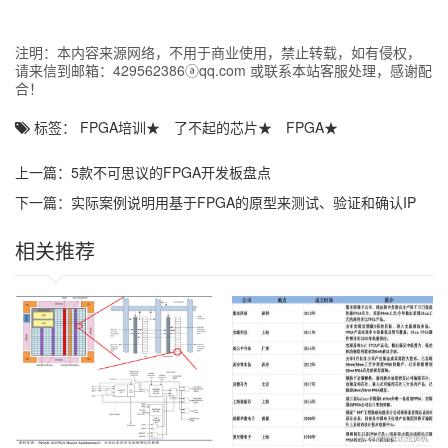
自1984年Xilinx公司推出了第一片现场可编程逻辑器件（FPGA）至
今，FPGA已经历了20几年的快速发展历程。特别是近几年来，更是
发展迅速。FPGA的逻辑规模已经从最初的1000个可用门发展到现
注明：本内容来源网络，不用于商业使用，禁止转载，如有侵权，
在的1000万个可用门。
请来信到邮箱：429562386ⓐqq.com 或联系本站客服处理，感谢配
合！
FPGA技术之所以具有巨大的市场吸引力，其根本原因在于：FPGA
不仅可以解决电子系统小型化、低功耗、高可靠性等问题，而且其
标签：
FPGA培训
★
了不起的芯片
★
FPGA
★
开发周期短、投入少，芯片价格不断下降。FPGA正在越来越多地取
代传统上ASIC，特别是在小批量、个性化的产品市场方面。
上一篇：
5款不可思议的FPGA开发板盘点
FPGA技术的发展动向
下一篇：
实际案例说明用基于FPGA的原型来测试、验证和确认IP
随着芯片设计工艺水平的不断提高，FPGA技术呈现出了以下4个主
——如何做到鱼与熊掌兼得？
要的发展动向。
相关推荐
1．基于FPGA的嵌入式系统（
SoPC
）技术正在成熟
System on Chip（SoC）技术在芯片设计领域被越来越广泛地采
用，而SoPC技术是SoC技术在可编程器件领域的应用。这种技术的
核心是在FPGA芯片内部构建处理器。Xilinx公司主要提供基于
Power PC的硬核解决方案，而Altera提供的是基于NIOSII的软核解
决方案。
Altera公司为NIOSII软核处理器提供了完整的软硬件解决方案，可以
让客户短时间完成SoPC系统的构建和调试工作。